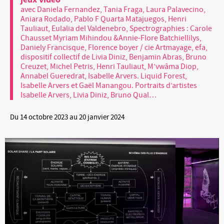
avec Daniela Fernandez, Tania Fraga, Laura Palavecino,
Aniara Rodado, Pablo F Quarta Matajuegos, Henri
Tauliaut, Eulalia del Valdenebro, Spectrographies : Carole
Chausset Myriam Mihindou &Annie-Flore Batchiellilys,
Daniely Francisque, Florence boyer / cie Artmayage, efa,
dispositif collectif de Livia Diniz, Benjamin Abras, Bruno
Creuzet, Michel Petris, Henri Tauliaut, M’vwâma Diop,
Annabel Gueredrat, Isabelle Arvers. Liquid Forest,
Isabelle Arvers et Gaël Manangou. Portraits d’artistes
Isabelle Arvers, Livia Diniz, Bruno Qual…
Du 14 octobre 2023 au 20 janvier 2024