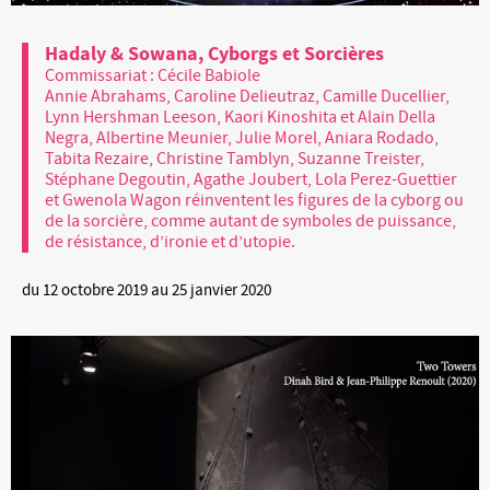
Hadaly & Sowana, Cyborgs et Sorcières
Commissariat : Cécile Babiole
Annie Abrahams, Caroline Delieutraz, Camille Ducellier,
Lynn Hershman Leeson, Kaori Kinoshita et Alain Della
Negra, Albertine Meunier, Julie Morel, Aniara Rodado,
Tabita Rezaire, Christine Tamblyn, Suzanne Treister,
Stéphane Degoutin, Agathe Joubert, Lola Perez-Guettier
et Gwenola Wagon réinventent les figures de la cyborg ou
de la sorcière, comme autant de symboles de puissance,
de résistance, d’ironie et d’utopie.
du 12 octobre 2019 au 25 janvier 2020