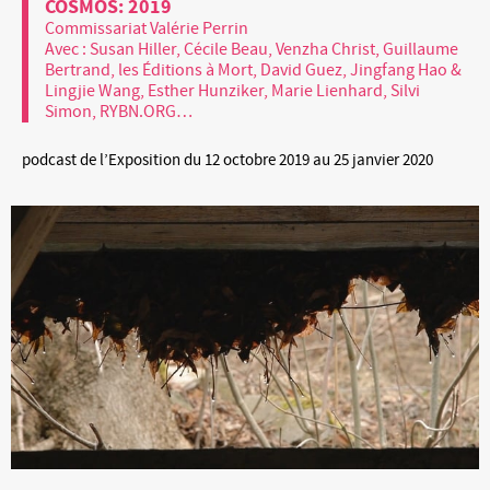
COSMOS: 2019
Commissariat Valérie Perrin
Avec : Susan Hiller, Cécile Beau, Venzha Christ, Guillaume
Bertrand, les Éditions à Mort, David Guez, Jingfang Hao &
Lingjie Wang, Esther Hunziker, Marie Lienhard, Silvi
Simon, RYBN.ORG…
podcast de l’Exposition du 12 octobre 2019 au 25 janvier 2020