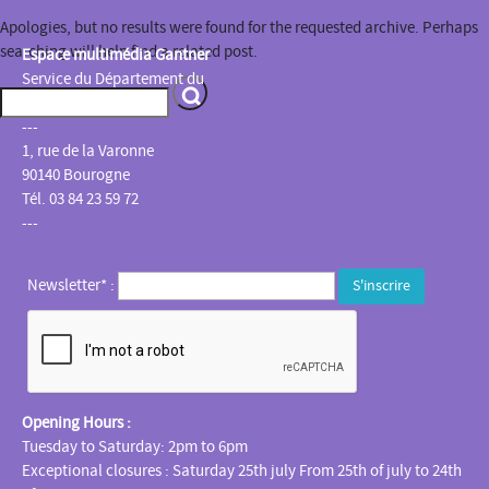
Apologies, but no results were found for the requested archive. Perhaps
searching will help find a related post.
Espace multimédia Gantner
Service du Département du
Territoire de Belfort
---
1, rue de la Varonne
90140 Bourogne
Tél. 03 84 23 59 72
---
Newsletter* :
Opening Hours :
Tuesday to Saturday: 2pm to 6pm
Exceptional closures : Saturday 25th july From 25th of july to 24th