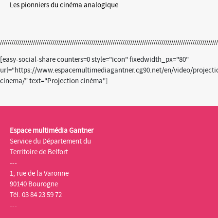
Les pionniers du cinéma analogique
[easy-social-share counters=0 style="icon" fixedwidth_px="80"
url="https://www.espacemultimediagantner.cg90.net/en/video/projecti
cinema/" text="Projection cinéma"]
Espace multimédia Gantner
Service du Département du
Territoire de Belfort
---
1, rue de la Varonne
90140 Bourogne
Tél. 03 84 23 59 72
---