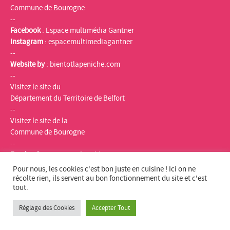
Commune de Bourogne
--
Facebook
:
Espace multimédia Gantner
Instagram
:
espacemultimediagantner
--
Website by
:
bientotlapeniche.com
--
Visitez le site du
Département du Territoire de Belfort
--
Visitez le site de la
Commune de Bourogne
--
Facebook
:
Espace multimédia Gantner
Instagram
:
espacemultimediagantner
Pour nous, les cookies c'est bon juste en cuisine ! Ici on ne
--
récolte rien, ils servent au bon fonctionnement du site et c'est
tout.
Website
:
bientotlapeniche.com
--
Réglage des Cookies
Accepter Tout