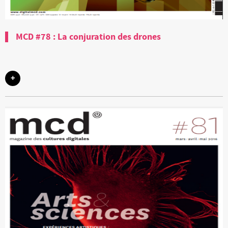
MCD #78 : La conjuration des drones
+