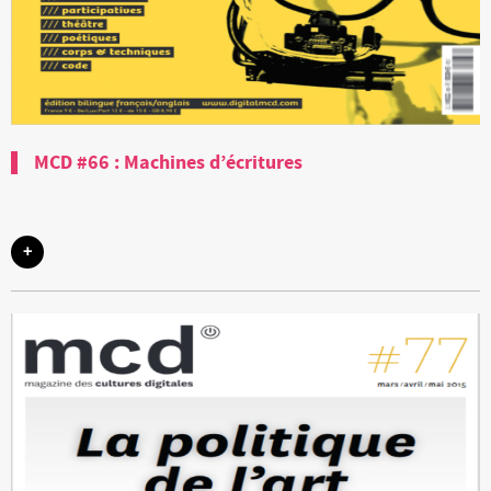
MCD #66 : Machines d’écritures
+