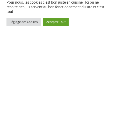
Pour nous, les cookies c'est bon juste en cuisine ! Ici on ne
récolte rien, ils servent au bon fonctionnement du site et c'est
tout.
Réglage des Cookies
Accepter Tout
Semaine magazine n°269 We can be Heroes
+