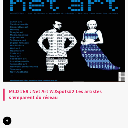
MCD #69 : Net Art WJSpots#2 Les artistes
s’emparent du réseau
+