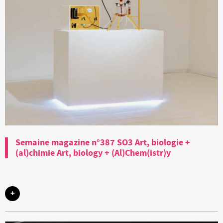
Semaine magazine n°387 SO3 Art, biologie +
(al)chimie Art, biology + (Al)Chem(istr)y
+