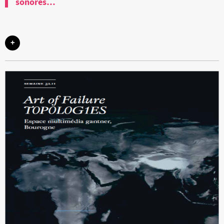
sonores…
+