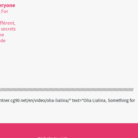
veryone
g For
fférent,
 secrets
une
 de
er.cg90.net/en/video/olia-lialina/" text="Olia Lialina, Something for