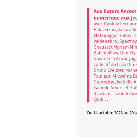
Aux Futurs Ancestr
numérique aux je
avec Daniela Fernand
Palavecino, Aniara R
Matajuegos, Henri Tau
Valdenebro, Spectrog
Chausset Myriam Mih
Batchiellilys, Daniel
boyer / cie Artmayage,
collectif de Livia Din
Bruno Creuzet, Michel
Tauliaut, M’vwâma D
Gueredrat, Isabelle A
Isabelle Arvers et Ga
d’artistes Isabelle Ar
Qual…
Du 14 octobre 2023 au 20 j