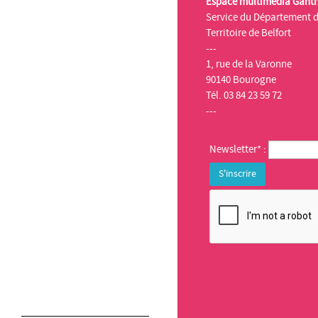
Espace multimédia Gant
Service du Département 
Territoire de Belfort
---
1, rue de la Varonne
90140 Bourogne
Tél. 03 84 23 59 72
---
Newsletter* :