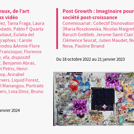
aux, de l’art
Post Growth : Imaginaire pour
ux vidéo
société post-croissance
ez, Tania Fraga, Laura
Commissariat : Collectif Disnovatio
odado, Pablo F Quarta
[Maria Roszkowska, Nicolas Maigret
liaut, Eulalia del
Baruch Gottlieb, Jerome Saint-Clair
raphies : Carole
Clémence Seurat, Julien Maudet, Ni
indou &Annie-Flore
Nova, Pauline Briand
y Francisque, Florence
 efa, dispositif
Du 18 octobre 2022 au 21 janvier 2023
iz, Benjamin Abras,
 Petris, Henri
iop, Annabel
rvers. Liquid Forest,
ël Manangou. Portraits
vers, Livia Diniz, Bruno
anvier 2024