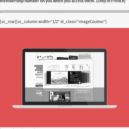
membership number on you when you access them. (Only in French)
[vc_row][vc_column width=”1/2″ el_class=”imageCouleur”]