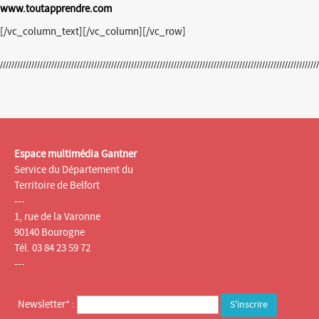
www.toutapprendre.com
[/vc_column_text][/vc_column][/vc_row]
Espace multimédia Gantner
Service du Département du
Territoire de Belfort
---
1, rue de la Varonne
90140 Bourogne
Tél. 03 84 23 59 72
---
Newsletter* :