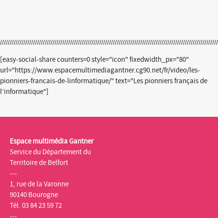
[easy-social-share counters=0 style="icon" fixedwidth_px="80"
url="https://www.espacemultimediagantner.cg90.net/fr/video/les-
pionniers-francais-de-linformatique/" text="Les pionniers français de
l’informatique"]
Espace multimédia Gantner
Service du Département du
Territoire de Belfort
---
1, rue de la Varonne
90140 Bourogne
Tél. 03 84 23 59 72
---