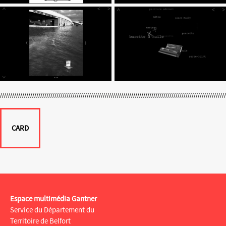
CARD
Espace multimédia Gantner
Service du Département du
Territoire de Belfort