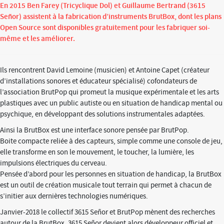
En 2015 Ben Farey (Tricyclique Dol) et Guillaume Bertrand (3615
Señor) assistent à la fabrication d’instruments BrutBox, dont les plans
Open Source sont disponibles gratuitement pour les fabriquer soi-
même et les améliorer.
Ils rencontrent David Lemoine (musicien) et Antoine Capet (créateur
d’installations sonores et éducateur spécialisé) cofondateurs de
l’association BrutPop qui promeut la musique expérimentale et les arts
plastiques avec un public autiste ou en situation de handicap mental ou
psychique, en développant des solutions instrumentales adaptées.
Ainsi la BrutBox est une interface sonore pensée par BrutPop.
Boite compacte reliée à des capteurs, simple comme une console de jeu,
elle transforme en son le mouvement, le toucher, la lumière, les
impulsions électriques du cerveau.
Pensée d’abord pour les personnes en situation de handicap, la BrutBox
est un outil de création musicale tout terrain qui permet à chacun de
s’initier aux dernières technologies numériques.
Janvier-2018 le collectif 3615 Señor et BrutPop mènent des recherches
autour de la BrutBox. 3615 Señor devient alors développeur officiel et