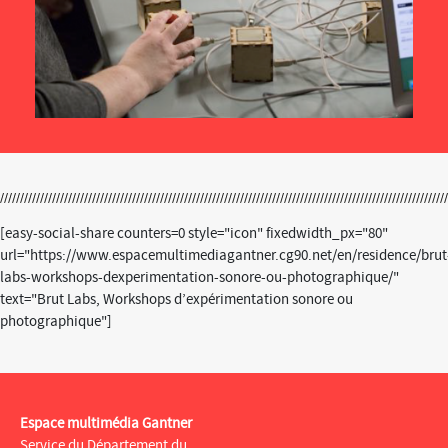
[easy-social-share counters=0 style="icon" fixedwidth_px="80"
url="https://www.espacemultimediagantner.cg90.net/en/residence/brut
labs-workshops-dexperimentation-sonore-ou-photographique/"
text="Brut Labs, Workshops d’expérimentation sonore ou
photographique"]
Espace multimédia Gantner
Service du Département du