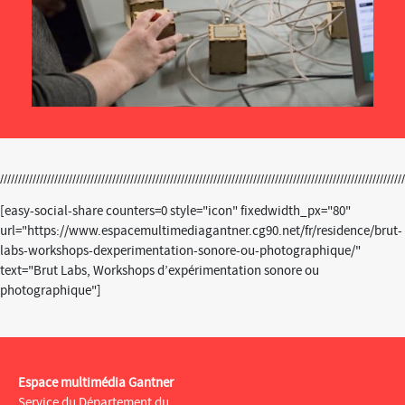
[easy-social-share counters=0 style="icon" fixedwidth_px="80"
url="https://www.espacemultimediagantner.cg90.net/fr/residence/brut-
labs-workshops-dexperimentation-sonore-ou-photographique/"
text="Brut Labs, Workshops d’expérimentation sonore ou
photographique"]
Espace multimédia Gantner
Service du Département du