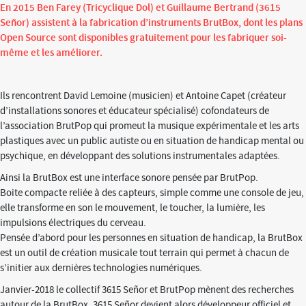
En 2015 Ben Farey (Tricyclique Dol) et Guillaume Bertrand (3615
Señor) assistent à la fabrication d’instruments BrutBox, dont les plans
Open Source sont disponibles gratuitement pour les fabriquer soi-
même et les améliorer.
Ils rencontrent David Lemoine (musicien) et Antoine Capet (créateur
d’installations sonores et éducateur spécialisé) cofondateurs de
l’association BrutPop qui promeut la musique expérimentale et les arts
plastiques avec un public autiste ou en situation de handicap mental ou
psychique, en développant des solutions instrumentales adaptées.
Ainsi la BrutBox est une interface sonore pensée par BrutPop.
Boite compacte reliée à des capteurs, simple comme une console de jeu,
elle transforme en son le mouvement, le toucher, la lumière, les
impulsions électriques du cerveau.
Pensée d’abord pour les personnes en situation de handicap, la BrutBox
est un outil de création musicale tout terrain qui permet à chacun de
s’initier aux dernières technologies numériques.
Janvier-2018 le collectif 3615 Señor et BrutPop mènent des recherches
autour de la BrutBox. 3615 Señor devient alors développeur officiel et