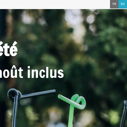
FR
EN
été
août inclus