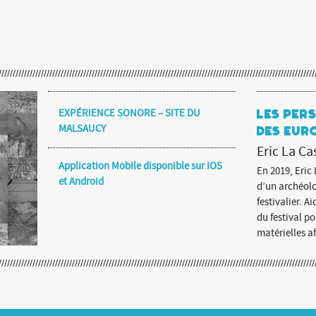
EXPÉRIENCE SONORE – SITE DU
Les Per
MALSAUCY
des Eur
Eric La Ca
Application Mobile disponible sur IOS
En 2019, Eric 
et Android
d’un archéol
festivalier. A
du festival p
matérielles af