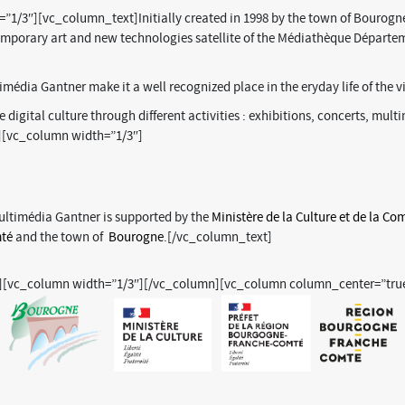
/3″][vc_column_text]Initially created in 1998 by the town of Bourogne,
temporary art and new technologies satellite of the Médiathèque Départeme
média Gantner make it a well recognized place in the eryday life of the v
digital culture through different activities : exhibitions, concerts, m
][vc_column width=”1/3″]
ltimédia Gantner is supported by the
Ministère de la Culture et de la C
té
and the town of
Bourogne
.[/vc_column_text]
][vc_column width=”1/3″][/vc_column][vc_column column_center=”true