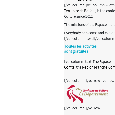
PROGRAM
[/vc_column][vc_column width=”1
Territoire de Belfort
, is the con
Culture since 2012.
The missions of the Espace multi
Everybody can come and explore 
[/vc_column_text][/vc_column
Toutes les activités
sont gratuites
[vc_column_text]The Espace mu
Comté
, the
Région Franche-Com
[/vc_column][/vc_row][vc_row
[/vc_column][/vc_row]