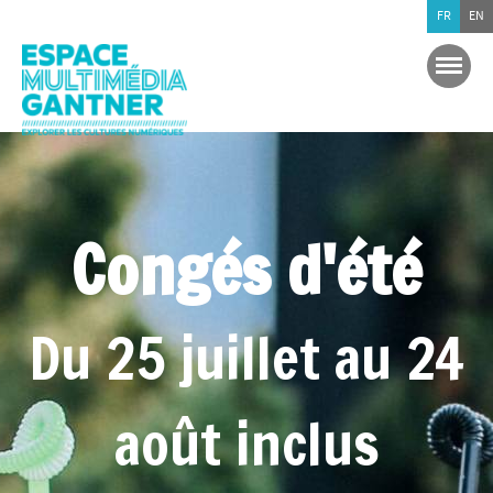
FR
EN
Congés d'été
Du 25 juillet au 24
août inclus