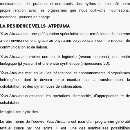
médicaments, des pratiques et des rituels, des mythes et , bien sûr, notre
propre relation avec les organismes que nous cultivons, nourrissons,
regardons, prenons en charge.
La résidence Yells-Atreuma
Yells‑Atreuma
est une préfiguration spéculative de la remédiation de l’homm
à son environnement, grâce au physarum polycephalum comme medium de
communication et de liaison.
Yells‑Atreuma
combine une entité logicielle (réseau neuronal), une entité
biologique (physarum) et une entité synthétique (impressions 3D).
Yells‑Atreuma
met en jeu les hésitations et contournements d’organismes
hétérogènes dont le devenir reste incertain par la transformation, la
cohabitation, et des dynamiques de colonisation.
Yells‑Atreuma
questionne les opérations d’empathie, d’appropriation et d
cohabitation.
Imaginaires hybride
s
Le titre même de l’oeuvre
Yells-Atreuma
est issu d’un programme génératif
textuel conçu par nos soins. Il est l’une des nombreuses possibilités