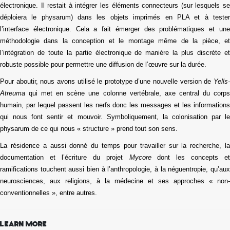
électronique. Il restait à intégrer les éléments connecteurs
(sur lesquels s
déploiera le physarum)
dans les objets
imprimés
en PLA et à teste
l’interface électronique. Cela a fait émerger des problématiques et une
méthodologie dans
la conception et
le montage même de la pièce,
e
l’intégration de toute la partie électronique de manière la plus discrète
et
robuste possible pour permettre une diffusion de l’œuvre sur la durée.
Pour aboutir, nous avons utilisé le prototype d’une nouvelle version de
Yells-
Atreuma
qui met en scène une colonne vertébrale,
axe central du corp
humain, par lequel passent les nerfs donc les messages et les informations
qui nous font sentir et mouvoir. Symboliquement, la colonisation
par l
physarum
de ce qui nous « structure » prend tout son sens.
La résidence a aussi donné du temps pour travailler sur la recherche, la
documentation et l’écriture du projet
Mycore
dont les concepts
e
ramifications
touchent aussi bien à l’anthropologie, à la néguentropie, qu’au
neurosciences, aux religions, à la médecine et ses approches « non-
conventionnelles »
, entre autres.
Learn more