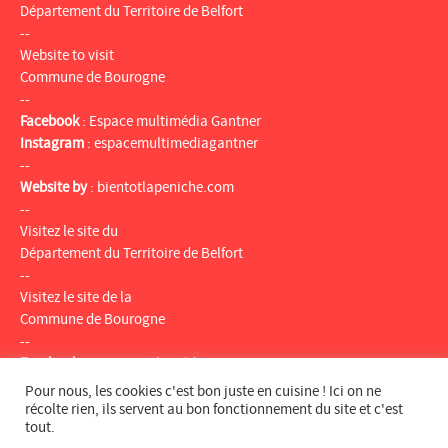
Département du Territoire de Belfort
--
Website to visit
Commune de Bourogne
--
Facebook
:
Espace multimédia Gantner
Instagram
:
espacemultimediagantner
--
Website by
:
bientotlapeniche.com
--
Visitez le site du
Département du Territoire de Belfort
--
Visitez le site de la
Commune de Bourogne
--
Facebook
:
Espace multimédia Gantner
Instagram
:
espacemultimediagantner
Pour nous, les cookies c'est bon juste en cuisine ! Ici on ne
--
récolte rien, ils servent au bon fonctionnement du site et c'est
tout.
Website
:
bientotlapeniche.com