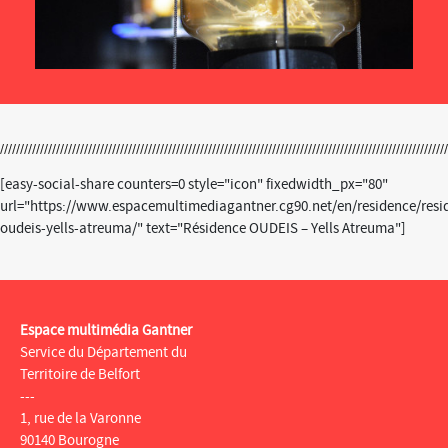
[easy-social-share counters=0 style="icon" fixedwidth_px="80"
url="https://www.espacemultimediagantner.cg90.net/en/residence/resi
oudeis-yells-atreuma/" text="Résidence OUDEIS – Yells Atreuma"]
Espace multimédia Gantner
Service du Département du
Territoire de Belfort
---
1, rue de la Varonne
90140 Bourogne