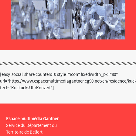
[easy-social-share counters=0 style="icon" fixedwidth_px="80"
url="https://www.espacemultimediagantner.cg90.net/en/residence/kuc
text="KuckucksUhrKonzert"]
Espace multimédia Gantner
Service du Département du
Territoire de Belfort