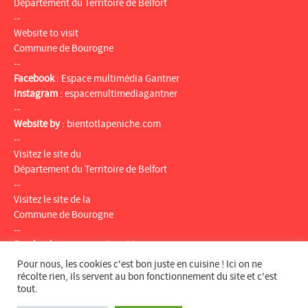
Département du Territoire de Belfort
--
Website to visit
Commune de Bourogne
--
Facebook
:
Espace multimédia Gantner
Instagram
:
espacemultimediagantner
--
Website by
:
bientotlapeniche.com
--
Visitez le site du
Département du Territoire de Belfort
--
Visitez le site de la
Commune de Bourogne
--
Facebook
:
Espace multimédia Gantner
Instagram
:
espacemultimediagantner
Pour nous, les cookies c'est bon juste en cuisine ! Ici on ne
--
récolte rien, ils servent au bon fonctionnement du site et c'est
tout.
Website
:
bientotlapeniche.com
--