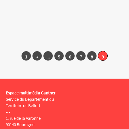
1
«
...
5
6
7
8
9
Espace multimédia Gantner
Service du Département du
Territoire de Belfort
---
1, rue de la Varonne
90140 Bourogne