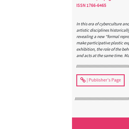
ISSN 1766-6465
In this era of cyberculture an
artistic disciplines historica
revealing a new “formal repre
make participative plastic ex
exhibition, the role of the b
and acts at the same time. M
| Publisher's Page