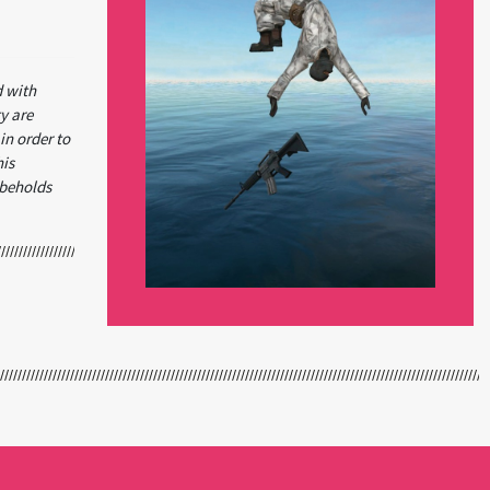
d with
ty are
in order to
his
 beholds