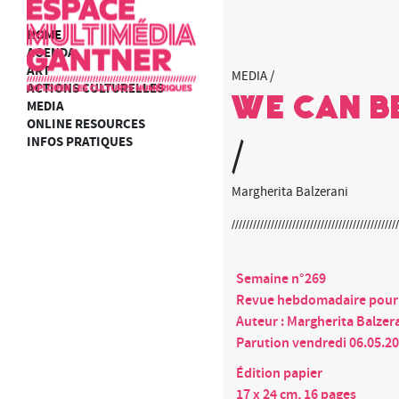
HOME
AGENDA
ART
MEDIA /
ACTIONS CULTURELLES
We can b
MEDIA
ONLINE RESOURCES
INFOS PRATIQUES
/
Margherita Balzerani
Semaine n°269
Revue hebdomadaire pour 
Auteur : Margherita Balzer
Parution vendredi 06.05.20
Édition papier
17 x 24 cm, 16 pages