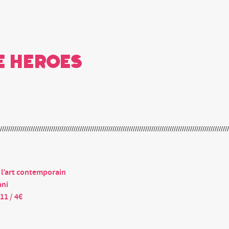
e heroes
l’art contemporain
ani
11 / 4€