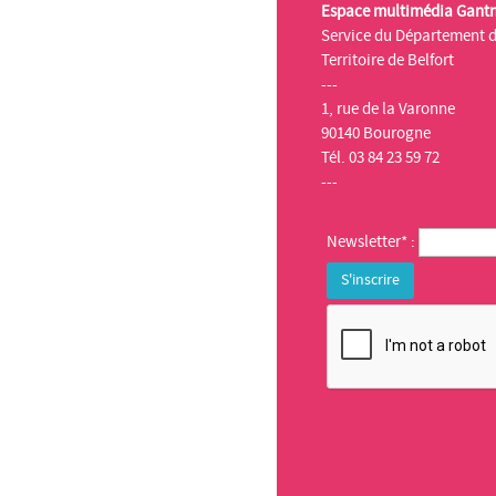
Espace multimédia Gant
Service du Département 
Territoire de Belfort
---
1, rue de la Varonne
90140 Bourogne
Tél. 03 84 23 59 72
---
Newsletter* :