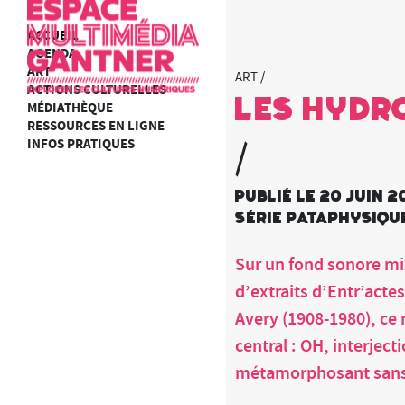
ACCUEIL
AGENDA
ART
ART /
ACTIONS CULTURELLES
Les Hydro
MÉDIATHÈQUE
RESSOURCES EN LIGNE
INFOS PRATIQUES
/
Publié le 20 juin 2
Série Pataphysiqu
Sur un fond sonore mi
d’extraits d’Entr’acte
Avery (1908-1980), ce n
central : OH, interject
métamorphosant sans ce