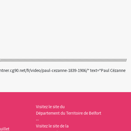
ntner.cg90.net/fr/video/paul-cezanne-1839-1906/" text="Paul Cézanne
Visitez le site du
Département du Territoire de Belfort
--
Visitez le site de la
uillet