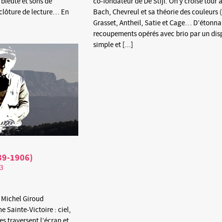
 bleuté et sons de
co-fondateur de De Stijl. On y croise tour 
 clôture de lecture… En
Bach, Chevreul et sa théorie des couleurs 
Grasset, Antheil, Satie et Cage… D’étonna
recoupements opérés avec brio par un disp
simple et [...]
39-1906)
13
 Michel Giroud
 Sainte-Victoire : ciel,
s traversent l’écran et