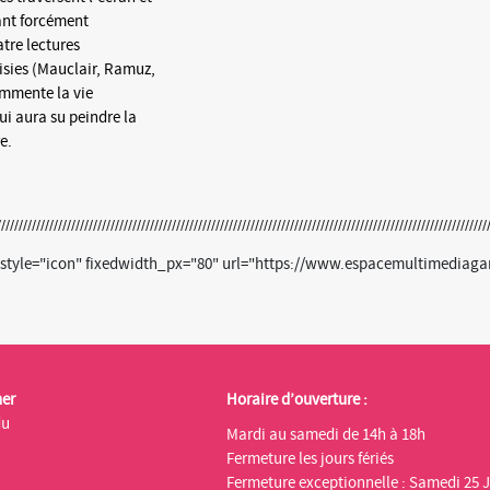
vant forcément
atre lectures
sies (Mauclair, Ramuz,
ommente la vie
ui aura su peindre la
e.
0 style="icon" fixedwidth_px="80" url="https://www.espacemultimediaga
ner
Horaire d’ouverture :
du
Mardi au samedi de 14h à 18h
Fermeture les jours fériés
Fermeture exceptionnelle : Samedi 25 J