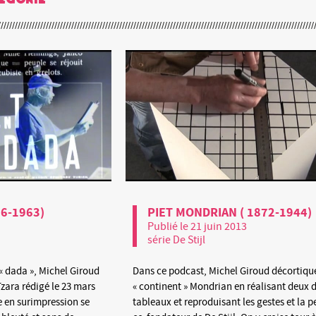
96-1963)
PIET MONDRIAN ( 1872-1944)
Publié le 21 juin 2013
série De Stijl
 dada », Michel Giroud
Dans ce podcast, Michel Giroud décortique
zara rédigé le 23 mars
« continent » Mondrian en réalisant deux d
 en surimpression se
tableaux et reproduisant les gestes et la 