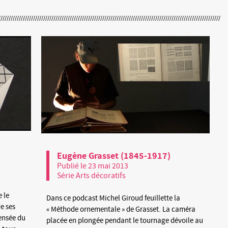
Eugène Grasset (1845-1917)
Publié le 23 mai 2013
Série Arts décoratifs
 le
Dans ce podcast Michel Giroud feuillette la
e ses
« Méthode ornementale » de Grasset. La caméra
pensée du
placée en plongée pendant le tournage dévoile au