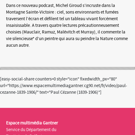
Dans ce nouveau podcast, Michel Giroud s’incruste dans la
Montagne Sainte-Victoire : ciel, sons environnants et fumées
traversent l’écran et défilent tel un tableau vivant forcément
insaisissable. A travers quatre lectures précautionneusement
choisies (Mauclair, Ramuz, Malévitch et Murray), il commente la
vie silencieuse* d’un peintre qui aura su peindre la Nature comme
aucun autre.
[easy-social-share counters=0 style="icon" fixedwidth_px="80"
url="https://www.espacemultimediagantner.cg90.net/fr/video/paul-
cezanne-1839-1906/" text="Paul Cézanne (1839-1906)"]
Espace multimédia Gantner
Service du Département du