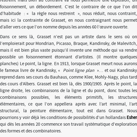
restreint mais bien au contraire va nous permettre une explosion, un
foisonnement, un débordement. C’est le contraire de ce que l’on dit
d’habitude : « la règle nous restreint », nous réduit, nous contraint,
mais ici la contrainte de Grasset, en nous contraignant nous permet
d’aller vers ce que l’on nomme depuis les années 60 l’œuvre ouverte.
Dans ce sens là, Grasset n’est pas un artiste dans le sens où on
l’emploierait pour Mondrian, Picasso, Braque, Kandinsky, de Malevitch,
mais il est bien plus vaste puisqu’il invente une méthode qui va rendre
possible un foisonnement étonnant d’artistes. (Il montre quelques
planches) Le point, la ligne. En 1913, lorsque Grasset meurt nous aurons
le fameux livre de Kandinsky, «
Point ligne plan
»… et oui Kandinsk
reprend dans ses cours du Bauhaus, comme Klee, Mohly-Nagy, plus tard
des cours d’Albers. Grasset est bien là, dès 1900/1905. Après le point, la
ligne droite, les combinaisons de la ligne et du point, donc toutes les
combinaisons possibles, les éléments primitifs, les structures
élémentaires, ce que l’on appellera après avec l’art minimal, l’art
structural, la peinture élémentaire, tout est dans Grasset. Nous
pourrions y voir déjà les conditions de possibilités d’un hollandais
Esher
qui dès les années 20 commence son travail systématique d’exploration
des formes et des combinatoires.