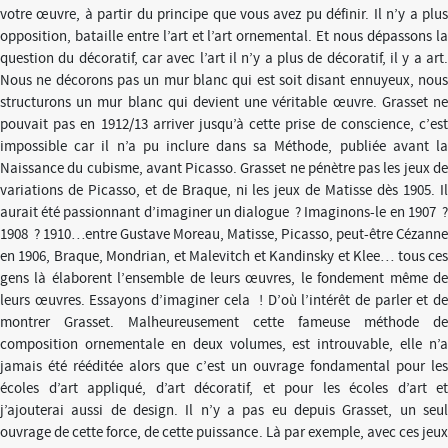
votre œuvre, à partir du principe que vous avez pu définir. Il n’y a plus
opposition, bataille entre l’art et l’art ornemental. Et nous dépassons la
question du décoratif, car avec l’art il n’y a plus de décoratif, il y a art.
Nous ne décorons pas un mur blanc qui est soit disant ennuyeux, nous
structurons un mur blanc qui devient une véritable œuvre. Grasset ne
pouvait pas en 1912/13 arriver jusqu’à cette prise de conscience, c’est
impossible car il n’a pu inclure dans sa Méthode, publiée avant la
Naissance du cubisme, avant Picasso. Grasset ne pénètre pas les jeux de
variations de Picasso, et de Braque, ni les jeux de Matisse dès 1905. Il
aurait été passionnant d’imaginer un dialogue ? Imaginons-le en 1907 ?
1908 ? 1910…entre Gustave Moreau, Matisse, Picasso, peut-être Cézanne
en 1906, Braque, Mondrian, et Malevitch et Kandinsky et Klee… tous ces
gens là élaborent l’ensemble de leurs œuvres, le fondement même de
leurs œuvres. Essayons d’imaginer cela ! D’où l’intérêt de parler et de
montrer Grasset. Malheureusement cette fameuse méthode de
composition ornementale en deux volumes, est introuvable, elle n’a
jamais été rééditée alors que c’est un ouvrage fondamental pour les
écoles d’art appliqué, d’art décoratif, et pour les écoles d’art et
j’ajouterai aussi de design. Il n’y a pas eu depuis Grasset, un seul
ouvrage de cette force, de cette puissance. Là par exemple, avec ces jeux