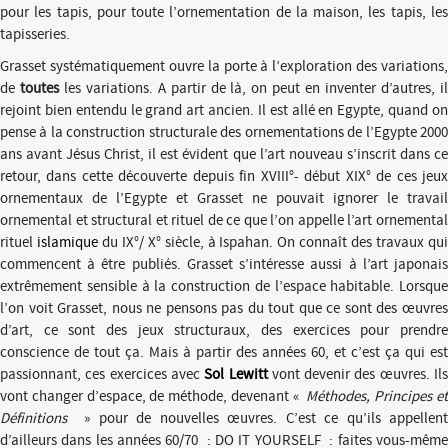
pour les tapis, pour toute l’ornementation de la maison, les tapis, les
tapisseries.
Grasset systématiquement ouvre la porte à l’exploration des variations,
de
toutes
les variations. A partir de là, on peut en inventer d’autres, i
rejoint bien entendu le grand art ancien. Il est allé en Egypte, quand on
pense à la construction structurale des ornementations de l’Egypte 2000
ans avant Jésus Christ, il est évident que l’art nouveau s’inscrit dans ce
retour, dans cette découverte depuis fin XVIII°- début XIX° de ces jeux
ornementaux de l’Egypte et Grasset ne pouvait ignorer le travail
ornemental et structural et rituel de ce que l’on appelle l’art ornemental
rituel
islamique
du IX°/ X° siècle, à Ispahan. On connaît des travaux qu
commencent à être publiés. Grasset s’intéresse aussi à l’art japonais
extrêmement sensible à la construction de l’espace habitable. Lorsque
l’on voit Grasset, nous ne pensons pas du tout que ce sont des œuvres
d’art, ce sont des jeux structuraux, des exercices pour prendre
conscience de tout ça. Mais à partir des années 60, et c’est ça qui est
passionnant, ces exercices avec
Sol Lewitt
vont devenir des œuvres. Il
vont changer d’espace, de méthode, devenant «
Méthodes, Principes e
Définitions
» pour de nouvelles œuvres. C’est ce qu’ils appellent
d’ailleurs dans les années 60/70 : DO IT YOURSELF : faites vous-même