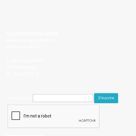
Espace multimédia Gantner
Service du Département du
Territoire de Belfort
---
1, rue de la Varonne
90140 Bourogne
Tél. 03 84 23 59 72
---
Newsletter* :