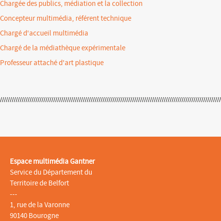
Chargée des publics, médiation et la collection
Concepteur multimédia, référent technique
Chargé d'accueil multimédia
Chargé de la médiathèque expérimentale
Professeur attaché d'art plastique
Espace multimédia Gantner
Service du Département du
Territoire de Belfort
---
1, rue de la Varonne
90140 Bourogne