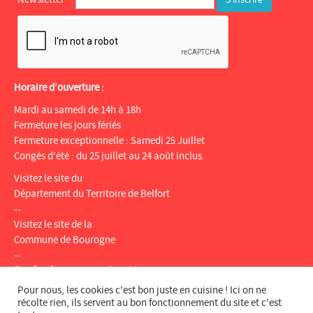
Horaire d’ouverture :
Mardi au samedi de 14h à 18h
Fermeture les jours fériés
Fermeture exceptionnelle : Samedi 25 Juillet
Congés d'été : du 25 juillet au 24 août inclus.
Visitez le site du
Département du Territoire de Belfort
--
Visitez le site de la
Commune de Bourogne
--
Facebook
:
Espace multimédia Gantner
Instagram
:
espacemultimediagantner
Pour nous, les cookies c'est bon juste en cuisine ! Ici on ne
--
récolte rien, ils servent au bon fonctionnement du site et c'est