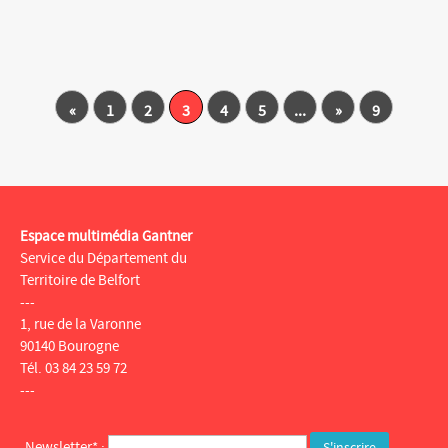
«
1
2
3
4
5
...
»
9
Espace multimédia Gantner
Service du Département du
Territoire de Belfort
---
1, rue de la Varonne
90140 Bourogne
Tél. 03 84 23 59 72
---
Newsletter* :