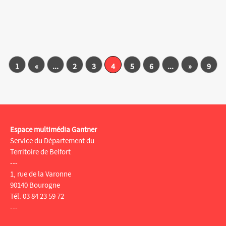
1
«
...
2
3
4
5
6
...
»
9
Espace multimédia Gantner
Service du Département du
Territoire de Belfort
---
1, rue de la Varonne
90140 Bourogne
Tél. 03 84 23 59 72
---