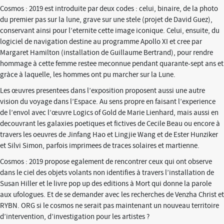
Cosmos : 2019 est introduite par deux codes : celui, binaire, de la photo
du premier pas sur la lune, grave sur une stele (projet de David Guez),
conservant ainsi pour l’eternite cette image iconique. Celui, ensuite, du
logiciel de navigation destine au programme Apollo XI et cree par
Margaret Hamilton (installation de Guillaume Bertrand), pour rendre
hommage à cette femme restee meconnue pendant quarante-sept ans et
gràce à laquelle, les hommes ont pu marcher sur la Lune.
Les œuvres presentees dans l’exposition proposent aussi une autre
vision du voyage dans l’Espace. Au sens propre en faisant l’experience
de l’envol avec l’œuvre Logics of Gold de Marie Lienhard, mais aussi en
decouvrant les galaxies poetiques et fictives de Cecile Beau ou encore à
travers les oeuvres de Jinfang Hao et Lingjie Wang et de Ester Hunziker
et Silvi Simon, parfois imprimees de traces solaires et martienne.
Cosmos : 2019 propose egalement de rencontrer ceux qui ont observe
dans le ciel des objets volants non identifies à travers l’installation de
Susan Hiller et le livre pop up des editions à Mort qui donne la parole
aux ufologues. Et de se demander avec les recherches de Venzha Christ et
RYBN. ORG si le cosmos ne serait pas maintenant un nouveau territoire
d’intervention, d’investigation pour les artistes ?