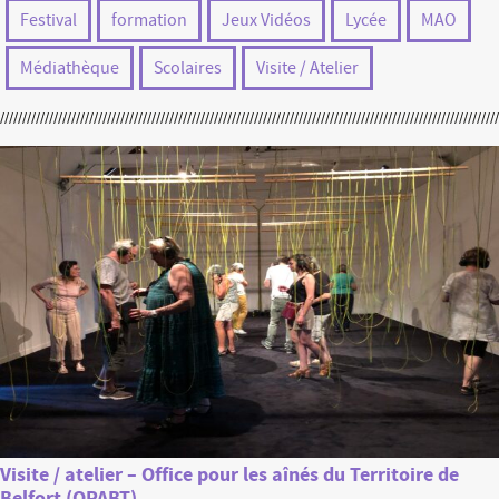
Festival
formation
Jeux Vidéos
Lycée
MAO
Médiathèque
Scolaires
Visite / Atelier
Visite / atelier – Office pour les aînés du Territoire de
Belfort (OPABT)