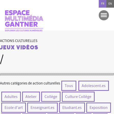
FR
EN
ACTIONS CULTURELLES
Jeux Vidéos
/
Autres catégories de action culturelles
Tous
Adolescent.es
Adultes
Atelier
Collège
Culture Collège
Ecole d'art
Enseignant.es
Etudiant.es
Exposition