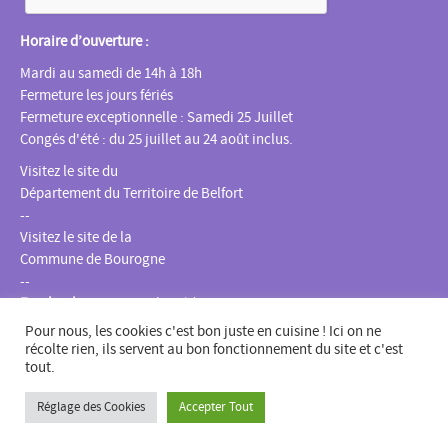
Horaire d’ouverture :
Mardi au samedi de 14h à 18h
Fermeture les jours fériés
Fermeture exceptionnelle : Samedi 25 Juillet
Congés d'été : du 25 juillet au 24 août inclus.
Visitez le site du
Département du Territoire de Belfort
--
Visitez le site de la
Commune de Bourogne
--
Facebook
:
Espace multimédia Gantner
Instagram
:
espacemultimediagantner
Pour nous, les cookies c'est bon juste en cuisine ! Ici on ne
--
récolte rien, ils servent au bon fonctionnement du site et c'est
tout.
Website
:
bientotlapeniche.com
--
Réglage des Cookies
Accepter Tout