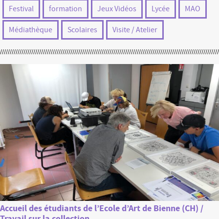
Festival
formation
Jeux Vidéos
Lycée
MAO
Médiathèque
Scolaires
Visite / Atelier
Accueil des étudiants de l’Ecole d’Art de Bienne (CH) /
Travail sur la collection