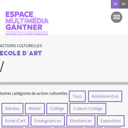
FR
EN
ACTIONS CULTURELLES
Ecole d'art
/
Autres catégories de action culturelles
Tous
Adolescent.es
Adultes
Atelier
Collège
Culture Collège
Ecole d'art
Enseignant.es
Etudiant.es
Exposition