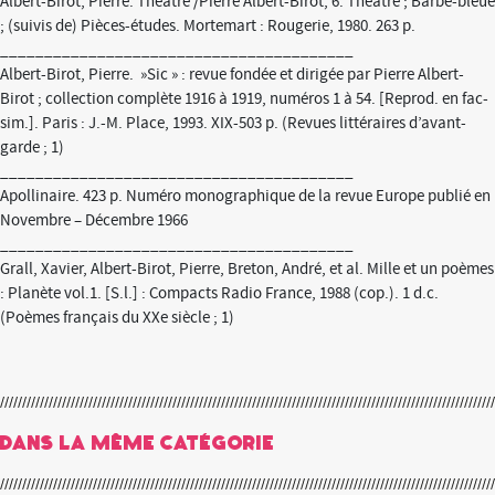
Albert-Birot, Pierre. Théâtre /Pierre Albert-Birot, 6. Théâtre ; Barbe-bleue
; (suivis de) Pièces-études. Mortemart : Rougerie, 1980. 263 p.
________________________________________
Albert-Birot, Pierre. »Sic » : revue fondée et dirigée par Pierre Albert-
Birot ; collection complète 1916 à 1919, numéros 1 à 54. [Reprod. en fac-
sim.]. Paris : J.-M. Place, 1993. XIX-503 p. (Revues littéraires d’avant-
garde ; 1)
________________________________________
Apollinaire. 423 p. Numéro monographique de la revue Europe publié en
Novembre – Décembre 1966
________________________________________
Grall, Xavier, Albert-Birot, Pierre, Breton, André, et al. Mille et un poèmes
: Planète vol.1. [S.l.] : Compacts Radio France, 1988 (cop.). 1 d.c.
(Poèmes français du XXe siècle ; 1)
Dans la même catégorie