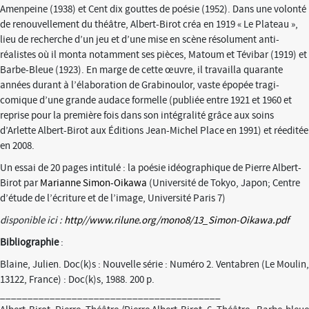
Amenpeine (1938) et Cent dix gouttes de poésie (1952). Dans une volonté
de renouvellement du théâtre, Albert-Birot créa en 1919 « Le Plateau »,
lieu de recherche d’un jeu et d’une mise en scène résolument anti-
réalistes où il monta notamment ses pièces, Matoum et Tévibar (1919) et
Barbe-Bleue (1923). En marge de cette œuvre, il travailla quarante
années durant à l’élaboration de Grabinoulor, vaste épopée tragi-
comique d’une grande audace formelle (publiée entre 1921 et 1960 et
reprise pour la première fois dans son intégralité grâce aux soins
d’Arlette Albert-Birot aux Éditions Jean-Michel Place en 1991) et réeditée
en 2008.
Un essai de 20 pages intitulé : la poésie idéographique de Pierre Albert-
Birot par
Marianne Simon-Oikawa
(Université de Tokyo, Japon; Centre
d’étude de l’écriture et de l’image, Université Paris 7)
disponible ici :
http//www.rilune.org/mono8/13_Simon-Oikawa.pdf
Bibliographie
:
Blaine, Julien. Doc(k)s : Nouvelle série : Numéro 2. Ventabren (Le Moulin,
13122, France) : Doc(k)s, 1988. 200 p.
________________________________________