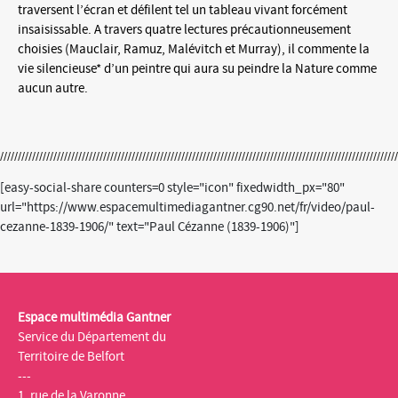
traversent l’écran et défilent tel un tableau vivant forcément
insaisissable. A travers quatre lectures précautionneusement
choisies (Mauclair, Ramuz, Malévitch et Murray), il commente la
vie silencieuse* d’un peintre qui aura su peindre la Nature comme
aucun autre.
[easy-social-share counters=0 style="icon" fixedwidth_px="80"
url="https://www.espacemultimediagantner.cg90.net/fr/video/paul-
cezanne-1839-1906/" text="Paul Cézanne (1839-1906)"]
Espace multimédia Gantner
Service du Département du
Territoire de Belfort
---
1, rue de la Varonne