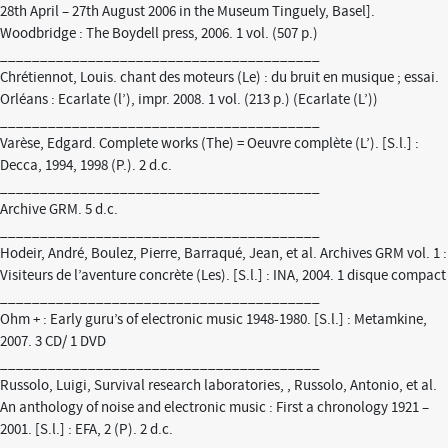
28th April – 27th August 2006 in the Museum Tinguely, Basel].
Woodbridge : The Boydell press, 2006. 1 vol. (507 p.)
________________________________________
Chrétiennot, Louis. chant des moteurs (Le) : du bruit en musique ; essai.
Orléans : Ecarlate (l’), impr. 2008. 1 vol. (213 p.) (Ecarlate (L’))
________________________________________
Varèse, Edgard. Complete works (The) = Oeuvre complète (L’). [S.l.] :
Decca, 1994, 1998 (P.). 2 d.c.
________________________________________
Archive GRM. 5 d.c.
________________________________________
Hodeir, André, Boulez, Pierre, Barraqué, Jean, et al. Archives GRM vol. 1 :
Visiteurs de l’aventure concrète (Les). [S.l.] : INA, 2004. 1 disque compact
________________________________________
Ohm + : Early guru’s of electronic music 1948-1980. [S.l.] : Metamkine,
2007. 3 CD/ 1 DVD
________________________________________
Russolo, Luigi, Survival research laboratories, , Russolo, Antonio, et al.
An anthology of noise and electronic music : First a chronology 1921 –
2001. [S.l.] : EFA, 2 (P). 2 d.c.