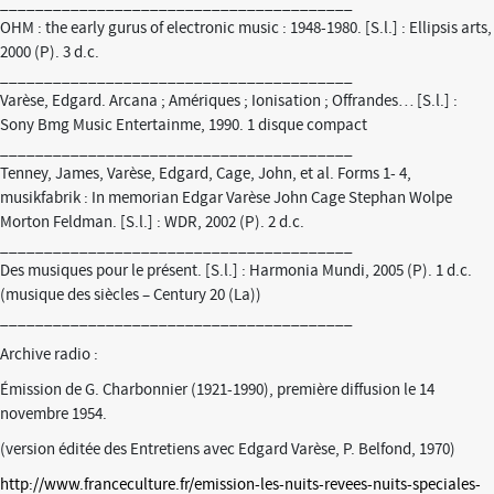
________________________________________
OHM : the early gurus of electronic music : 1948-1980. [S.l.] : Ellipsis arts,
2000 (P). 3 d.c.
________________________________________
Varèse, Edgard. Arcana ; Amériques ; Ionisation ; Offrandes… [S.l.] :
Sony Bmg Music Entertainme, 1990. 1 disque compact
________________________________________
Tenney, James, Varèse, Edgard, Cage, John, et al. Forms 1- 4,
musikfabrik : In memorian Edgar Varèse John Cage Stephan Wolpe
Morton Feldman. [S.l.] : WDR, 2002 (P). 2 d.c.
________________________________________
Des musiques pour le présent. [S.l.] : Harmonia Mundi, 2005 (P). 1 d.c.
(musique des siècles – Century 20 (La))
________________________________________
Archive radio :
Émission de G. Charbonnier (1921-1990), première diffusion le 14
novembre 1954.
(version éditée des Entretiens avec Edgard Varèse, P. Belfond, 1970)
http://www.franceculture.fr/emission-les-nuits-revees-nuits-speciales-