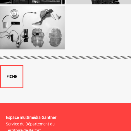
FICHE
Espace multimédia Gantner
Service du Département du
Territoire de Belfort