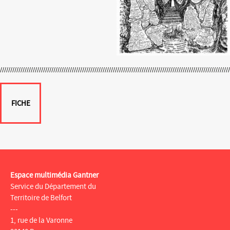
FICHE
Espace multimédia Gantner
Service du Département du
Territoire de Belfort
---
1, rue de la Varonne