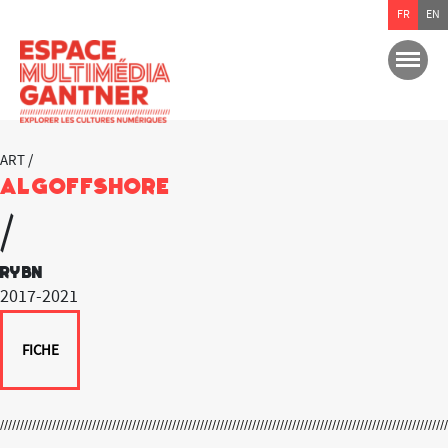
FR
EN
ART /
Algoffshore
/
RYBN
2017-2021
FICHE