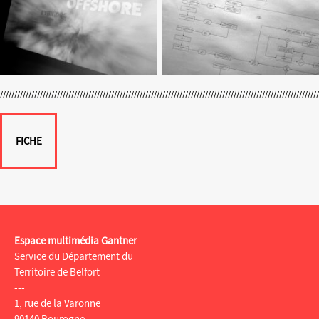
FICHE
Espace multimédia Gantner
Service du Département du
Territoire de Belfort
---
1, rue de la Varonne