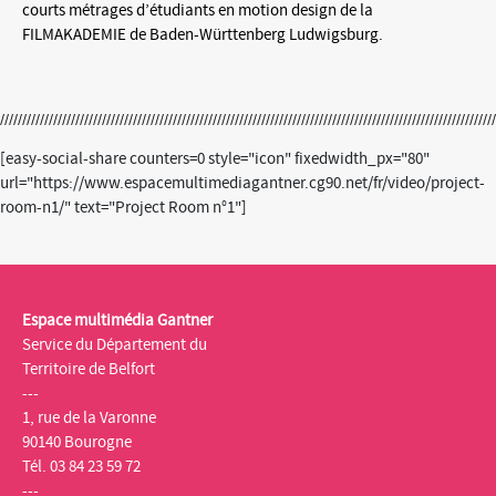
courts métrages d’étudiants en motion design de la
FILMAKADEMIE de Baden-Württenberg Ludwigsburg.
[easy-social-share counters=0 style="icon" fixedwidth_px="80"
url="https://www.espacemultimediagantner.cg90.net/fr/video/project-
room-n1/" text="Project Room n°1"]
Espace multimédia Gantner
Service du Département du
Territoire de Belfort
---
1, rue de la Varonne
90140 Bourogne
Tél. 03 84 23 59 72
---