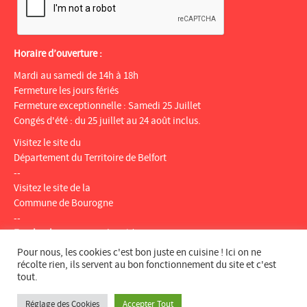
Horaire d’ouverture :
Mardi au samedi de 14h à 18h
Fermeture les jours fériés
Fermeture exceptionnelle : Samedi 25 Juillet
Congés d'été : du 25 juillet au 24 août inclus.
Visitez le site du
Département du Territoire de Belfort
--
Visitez le site de la
Commune de Bourogne
--
Facebook
:
Espace multimédia Gantner
Instagram
:
espacemultimediagantner
Pour nous, les cookies c'est bon juste en cuisine ! Ici on ne
--
récolte rien, ils servent au bon fonctionnement du site et c'est
tout.
Website
:
bientotlapeniche.com
--
Réglage des Cookies
Accepter Tout