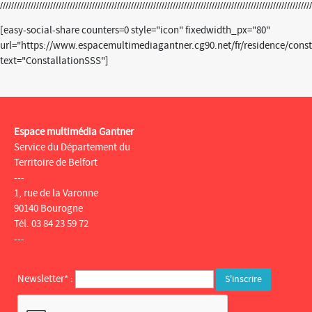
[easy-social-share counters=0 style="icon" fixedwidth_px="80"
url="https://www.espacemultimediagantner.cg90.net/fr/residence/const
text="ConstallationSSS"]
Espace multimédia Gantner
Service du Département du
Territoire de Belfort
---
1, rue de la Varonne
90140 Bourogne
Tél. 03 84 23 59 72
---
Newsletter* :