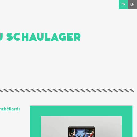
FR
EN
 du Schaulager
ntbéliard)