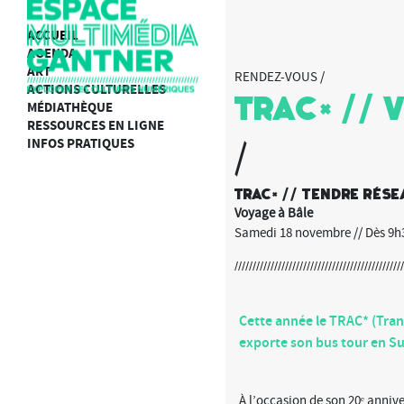
ACCUEIL
AGENDA
ART
RENDEZ-VOUS /
ACTIONS CULTURELLES
Trac* // 
MÉDIATHÈQUE
RESSOURCES EN LIGNE
INFOS PRATIQUES
/
TRAC* // Tendre Rés
Voyage à Bâle
Samedi 18 novembre // Dès 9h
Cette année le TRAC* (Tran
exporte son bus tour en Su
À l’occasion de son 20ᵉ annive