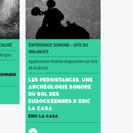
ALISÉ
EXPÉRIENCE SONORE – SITE DU
MALSAUCY
 forges
Application Mobile disponible sur IOS
et Android
 Gromer
Les Persistances, une
archéologie sonore
du sol des
Eurockéennes d’Eric
La Casa
Eric La Casa
+