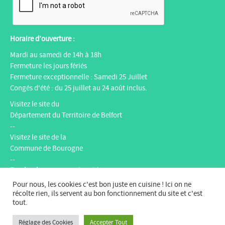
Horaire d’ouverture :
Mardi au samedi de 14h à 18h
Fermeture les jours fériés
Fermeture exceptionnelle : Samedi 25 Juillet
Congés d'été : du 25 juillet au 24 août inclus.
Visitez le site du
Département du Territoire de Belfort
--
Visitez le site de la
Commune de Bourogne
--
Facebook
:
Espace multimédia Gantner
Instagram
:
espacemultimediagantner
Pour nous, les cookies c'est bon juste en cuisine ! Ici on ne
--
récolte rien, ils servent au bon fonctionnement du site et c'est
tout.
Website
:
bientotlapeniche.com
--
Réglage des Cookies
Accepter Tout