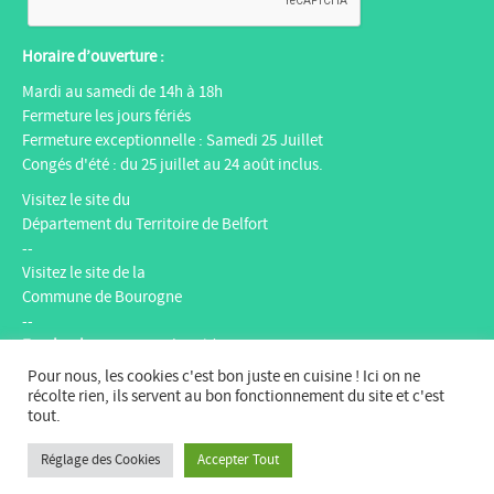
Horaire d’ouverture :
Mardi au samedi de 14h à 18h
Fermeture les jours fériés
Fermeture exceptionnelle : Samedi 25 Juillet
Congés d'été : du 25 juillet au 24 août inclus.
Visitez le site du
Département du Territoire de Belfort
--
Visitez le site de la
Commune de Bourogne
--
Facebook
:
Espace multimédia Gantner
Instagram
:
espacemultimediagantner
Pour nous, les cookies c'est bon juste en cuisine ! Ici on ne
--
récolte rien, ils servent au bon fonctionnement du site et c'est
tout.
Website
:
bientotlapeniche.com
--
Réglage des Cookies
Accepter Tout