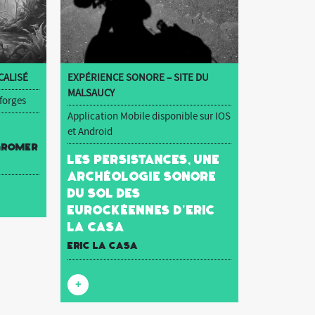
ALISÉ
EXPÉRIENCE SONORE – SITE DU
MALSAUCY
 forges
Application Mobile disponible sur IOS
et Android
 Gromer
Les Persistances, une
archéologie sonore
du sol des
Eurockéennes d’Eric
La Casa
Eric La Casa
+