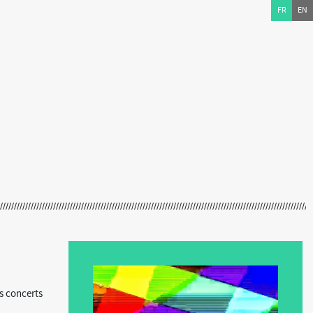
FR
EN
s concerts