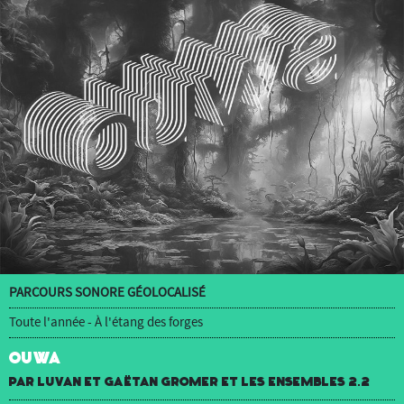
PARCOURS SONORE GÉOLOCALISÉ
Toute l'année - À l'étang des forges
OUWA
par luvan et Gaëtan Gromer et Les Ensembles 2.2