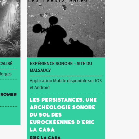
ALISÉ
EXPÉRIENCE SONORE – SITE DU
MALSAUCY
 forges
Application Mobile disponible sur IOS
et Android
 Gromer
Les Persistances, une
archéologie sonore
du sol des
Eurockéennes d’Eric
La Casa
Eric La Casa