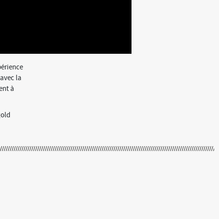
périence
 avec la
ent à
gold