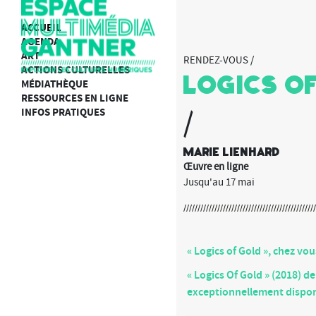
ACCUEIL
AGENDA
ART
RENDEZ-VOUS /
ACTIONS CULTURELLES
Logics of
MÉDIATHÈQUE
RESSOURCES EN LIGNE
INFOS PRATIQUES
/
Marie Lienhard
Œuvre en ligne
Jusqu'au 17 mai
« Logics of Gold », chez vou
« Logics Of Gold » (2018) d
exceptionnellement disponi