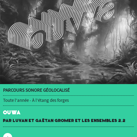
PARCOURS SONORE GÉOLOCALISÉ
Toute l'année - À l'étang des forges
OUWA
par luvan et Gaëtan Gromer et Les Ensembles 2.2