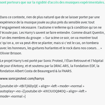
sont porteurs que sur la rigidité d’accès des musiques expérimentales.
Dans ce contexte, rien de plus naturel que de se laisser porter par une
expérience de la musique jouée au plus près du sensible avec tout
l’engagement nécessaire. l’autisme n’enferme qu’à condition qu’on ne
l’écoute pas. Les Harry’s savent se faire entendre. Comme disait Quentin,
l’un des membres du groupe : « Sur scène ce soir, on va montrer tout
c’qu’on a, on va peut-être se planter, mais si c’est le cas, on tombera
avec les honneurs, les guitares hurlantes et le rock dans nos coeurs… »
Olivier Brisson.
Le projet Harry’s est porté par Sonic Protest, l’Élan Retrouvé et l’hôpital
de jour d’Antony, et et soutenu par la DRAC-ARS, la Fondation EDF, la
fondation Albert Costa de Beauregard & la FNARS.
www.sonicprotest.com/harrys
[youtube id= »tBiTjl6DyQE » align= »left » mode= »normal »
autoplay= »no »][youtube id= »VXCIUOQ84OQ » align= »left »
mode= »normal »]