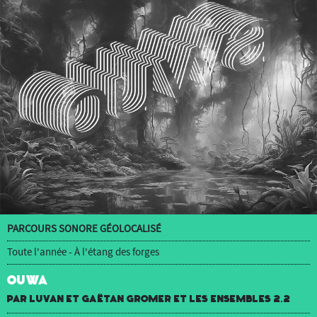
PARCOURS SONORE GÉOLOCALISÉ
Toute l'année - À l'étang des forges
OUWA
par luvan et Gaëtan Gromer et Les Ensembles 2.2