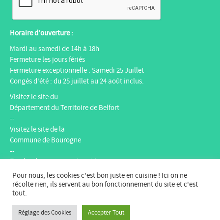
Horaire d’ouverture :
Mardi au samedi de 14h à 18h
Fermeture les jours fériés
Fermeture exceptionnelle : Samedi 25 Juillet
Congés d'été : du 25 juillet au 24 août inclus.
Visitez le site du
Département du Territoire de Belfort
--
Visitez le site de la
Commune de Bourogne
--
Facebook
:
Espace multimédia Gantner
Instagram
:
espacemultimediagantner
Pour nous, les cookies c'est bon juste en cuisine ! Ici on ne
--
récolte rien, ils servent au bon fonctionnement du site et c'est
tout.
Website
:
bientotlapeniche.com
--
Réglage des Cookies
Accepter Tout