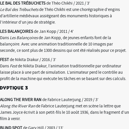
LE BAL DES TRÉBUCHETS
de Théo Chikhi / 2021 / 3’
Le Bal des Trébuchets
de Théo Chikhi est une chorégraphie d’engins
d’artillerie médiévaux assiégeant des monuments historiques à
l’intérieur d’un jeu de stratégie.
LES BALANÇOIRES
de Jan Kopp / 2011 / 4’
Dans
Les Balançoires
de Jan Kopp, de jeunes enfants font de la
balançoire. Avec une animation traditionnelle de 10 images par
seconde, ce sont plus de 1300 dessins qui ont été réalisés pour ce projet.
FEST
de Nikita Diakur / 2016 / 3’
Dans
Fest
de Nikita Diakur, l’animation traditionnelle par ordinateur
laisse place à une part de simulation. L’animateur perd le contrôle au
profit de la machine qui exécute les tâches en se basant sur des calculs.
Dyptique 3
ALONG THE RIVER RAN
de Fabrice Lauterjung / 2019 / 3’
Along the River Ran
de Fabrice Lauterjung met en scène la lettre que
James Joyce écrivit à son petit-fils le 10 août 1936, dans le fragment d’un
film à venir.
BLIND SPOT
de Gary Hill / 2003 / 13’