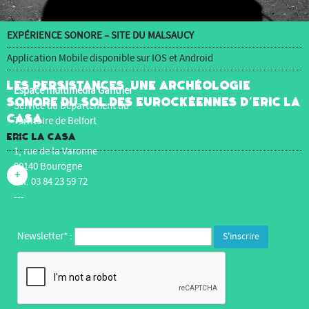
EXPÉRIENCE SONORE – SITE DU MALSAUCY
Application Mobile disponible sur IOS et Android
Les Persistances, une archéologie
Espace multimédia Gantner
sonore du sol des Eurockéennes d’Eric La
Service du Département du
Casa
Territoire de Belfort
---
Eric La Casa
1, rue de la Varonne
90140 Bourogne
+
Tél. 03 84 23 59 72
---
Newsletter* :