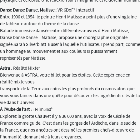
physique et cérébral. Une réflexion sur l’imaginaire et le devenir humain.
Danse Danse Danse, Matisse :
VR 6DoF* interactif
Entre 1906 et 1954, le peintre Henri Matisse a peint plus d’une vingtaine
de tableaux autour du thème de la danse.
Balade immersive dansée entre différentes œuvres d’Henri Matisse,
Danse Danse Danse – Matisse, propose une chorégraphie originale
signée Sarah Silverblatt-Buser à laquelle l’utilisateur prend part, comme
un hommage au mouvement et aux couleurs si puissamment
représentés par Matisse.
Astra
: Réalité Mixte*
Bienvenue à ASTRA, votre billet pour les étoiles. Cette expérience en
réalité mixte vous
transporte de la Terre aux coins les plus profonds du cosmos alors que
vous vous lancez dans une quête pour découvrir les ingrédients clés de la
vie dans l’Univers.
À l’Aube de l’art :
: Film 360°
Explorez la grotte Chauvet il y a 36 000 ans, avec la voix de Cécile de
France comme guide. C’est dans les gorges de l’Ardèche, dans le sud de
la France, que nos ancêtres ont dessiné les premiers chefs-d’œuvre de
l’humanité, donnant vie à leurs croyances.