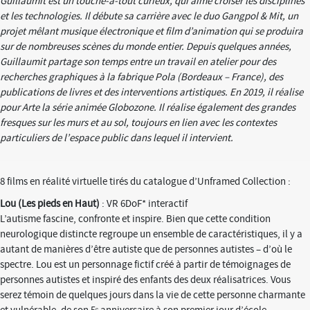
Guillaumit est un touche-à-tout curieux, qui aime croiser les disciplines
et les technologies. Il débute sa carrière avec le duo Gangpol & Mit, un
projet mêlant musique électronique et film d’animation qui se produira
sur de nombreuses scènes du monde entier. Depuis quelques années,
Guillaumit partage son temps entre un travail en atelier pour des
recherches graphiques à la fabrique Pola (Bordeaux – France), des
publications de livres et des interventions artistiques. En 2019, il réalise
pour Arte la série animée Globozone. Il réalise également des grandes
fresques sur les murs et au sol, toujours en lien avec les contextes
particuliers de l’espace public dans lequel il intervient.
8 films en réalité virtuelle tirés du catalogue d’Unframed Collection :
Lou (Les pieds en Haut)
: VR 6DoF* interactif
L’autisme fascine, confronte et inspire. Bien que cette condition
neurologique distincte regroupe un ensemble de caractéristiques, il y a
autant de manières d’être autiste que de personnes autistes – d’où le
spectre. Lou est un personnage fictif créé à partir de témoignages de
personnes autistes et inspiré des enfants des deux réalisatrices. Vous
serez témoin de quelques jours dans la vie de cette personne charmante