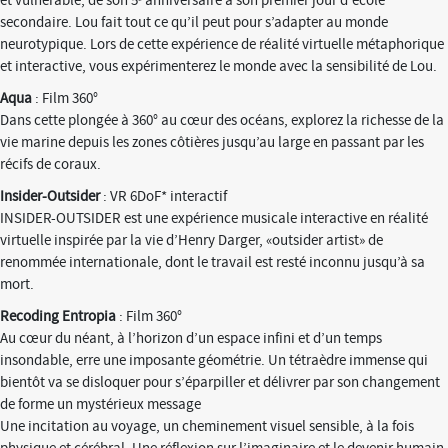
et vulnérable, de son 5ᵉ anniversaire à son premier jour d’école
secondaire. Lou fait tout ce qu’il peut pour s’adapter au monde
neurotypique. Lors de cette expérience de réalité virtuelle métaphorique
et interactive, vous expérimenterez le monde avec la sensibilité de Lou.
Aqua
: Film 360°
Dans cette plongée à 360° au cœur des océans, explorez la richesse de la
vie marine depuis les zones côtières jusqu’au large en passant par les
récifs de coraux.
Insider-Outsider
: VR 6DoF* interactif
INSIDER-OUTSIDER est une expérience musicale interactive en réalité
virtuelle inspirée par la vie d’Henry Darger, «outsider artist» de
renommée internationale, dont le travail est resté inconnu jusqu’à sa
mort.
Recoding Entropia
: Film 360°
Au cœur du néant, à l’horizon d’un espace infini et d’un temps
insondable, erre une imposante géométrie. Un tétraèdre immense qui
bientôt va se disloquer pour s’éparpiller et délivrer par son changement
de forme un mystérieux message
Une incitation au voyage, un cheminement visuel sensible, à la fois