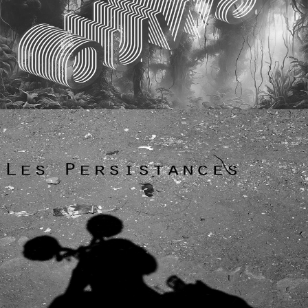
PARCOURS SONORE GÉOLOCALISÉ
Toute l'année - À l'étang des forges
OUWA
par luvan et Gaëtan Gromer et Les Ensembles 2.2
+