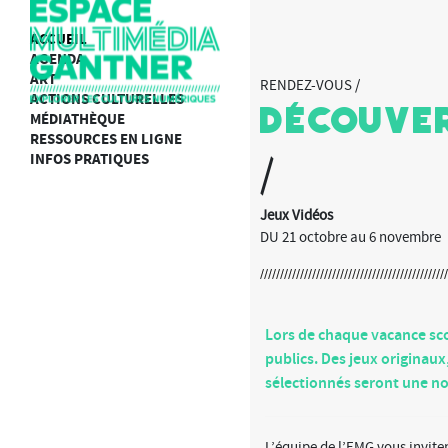
ACCUEIL
AGENDA
ART
RENDEZ-VOUS /
ACTIONS CULTURELLES
Découver
MÉDIATHÈQUE
RESSOURCES EN LIGNE
INFOS PRATIQUES
/
Jeux Vidéos
DU 21 octobre au 6 novembre
Lors de chaque vacance sco
publics. Des jeux originau
sélectionnés seront une nou
L’équipe de l’EMG vous invitent