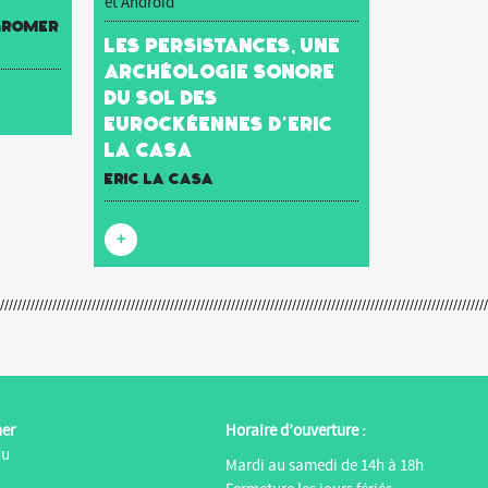
et Android
 Gromer
Les Persistances, une
archéologie sonore
du sol des
Eurockéennes d’Eric
La Casa
Eric La Casa
+
ner
Horaire d’ouverture :
du
Mardi au samedi de 14h à 18h