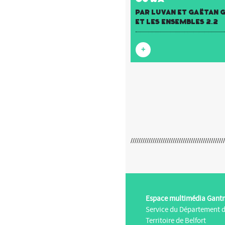
par luvan et Gaëtan
et Les Ensembles 2.2
+
Espace multimédia Gant
Service du Département 
Territoire de Belfort