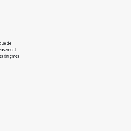
ndue de
ieusement
des énigmes