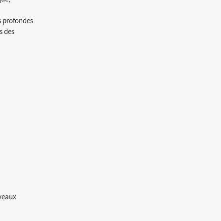
s profondes
s des
iveaux