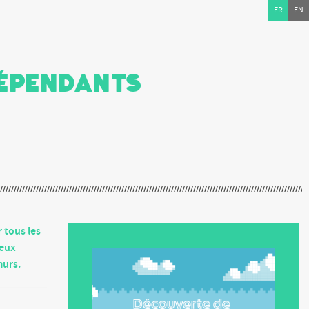
FR
EN
dépendants
 tous les
jeux
murs.