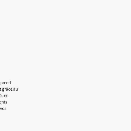
eprend
t grâce au
és en
ents
 vos