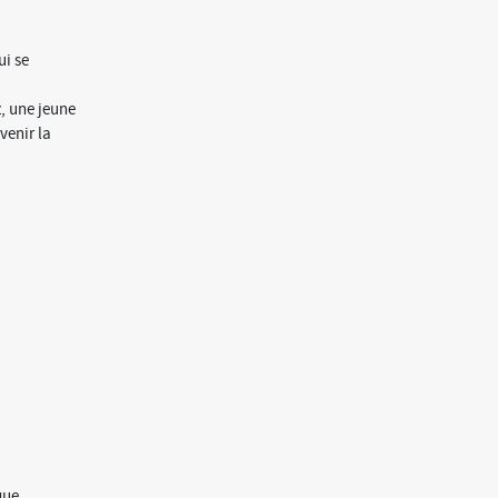
ui se
, une jeune
venir la
que,