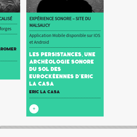
ALISÉ
EXPÉRIENCE SONORE – SITE DU
MALSAUCY
 forges
Application Mobile disponible sur IOS
et Android
 Gromer
Les Persistances, une
archéologie sonore
du sol des
Eurockéennes d’Eric
La Casa
Eric La Casa
+