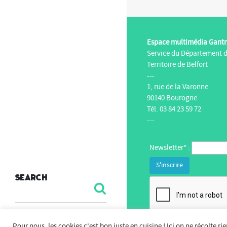
Espace multimédia Gant
Service du Département 
Territoire de Belfort
---
1, rue de la Varonne
90140 Bourogne
Tél. 03 84 23 59 72
---
Newsletter* :
Search
Pour nous, les cookies c'est bon juste en cuisine ! Ici on ne récolte ri