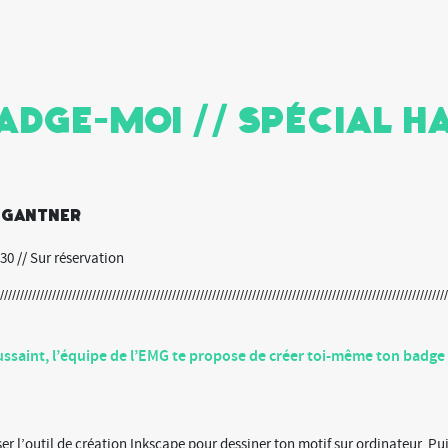
Badge-Moi // Spécial 
a Gantner
0 // Sur réservation
ussaint, l’équipe de l’EMG te propose de créer toi-même ton badge
er l’outil de création Inkscape pour dessiner ton motif sur ordinateur. Puis