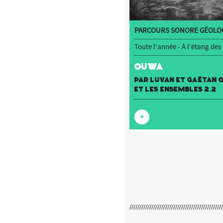
PARCOURS SONORE GÉOLOC
Toute l'année - À l'étang des
OUWA
par luvan et Gaëtan
et Les Ensembles 2.2
+