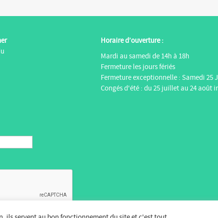
ner
Horaire d’ouverture :
du
Mardi au samedi de 14h à 18h
Fermeture les jours fériés
Fermeture exceptionnelle : Samedi 25 J
Congés d'été : du 25 juillet au 24 août i
en, ils servent au bon fonctionnement du site et c'est tout.