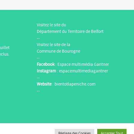
Visitez le site du
Département du Territoire de Belfort
--
Visitez le site de la
uillet
Commune de Bourogne
nclus.
--
Facebook
:
Espace multimédia Gantner
Instagram
:
espacemultimediagantner
--
Website
:
bientotlapeniche.com
--
Réglage des Cookies
Accepter Tout