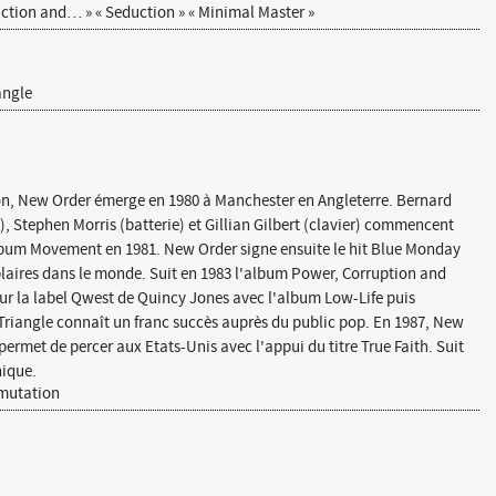
ction and… » « Seduction » « Minimal Master »
angle
ion, New Order émerge en 1980 à Manchester en Angleterre. Bernard
, Stephen Morris (batterie) et Gillian Gilbert (clavier) commencent
album Movement en 1981. New Order signe ensuite le hit Blue Monday
mplaires dans le monde. Suit en 1983 l'album Power, Corruption and
 sur la label Qwest de Quincy Jones avec l'album Low-Life puis
 Triangle connaît un franc succès auprès du public pop. En 1987, New
permet de percer aux Etats-Unis avec l'appui du titre True Faith. Suit
nique.
smutation