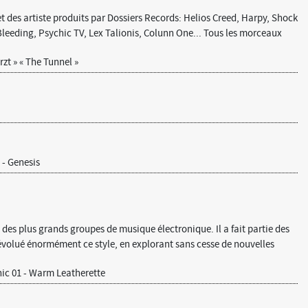
des artiste produits par Dossiers Records: Helios Creed, Harpy, Shock
Bleeding, Psychic TV, Lex Talionis, Colunn One... Tous les morceaux
zt » « The Tunnel »
- Genesis
es plus grands groupes de musique électronique. Il a fait partie des
t évolué énormément ce style, en explorant sans cesse de nouvelles
c 01 - Warm Leatherette