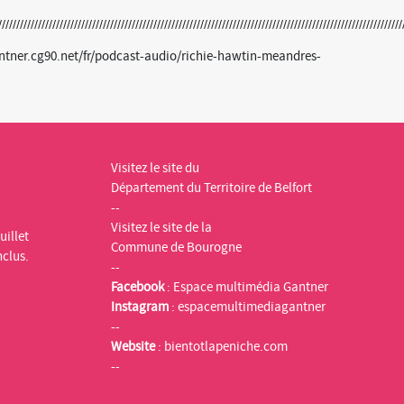
ntner.cg90.net/fr/podcast-audio/richie-hawtin-meandres-
Visitez le site du
Département du Territoire de Belfort
--
Visitez le site de la
uillet
Commune de Bourogne
nclus.
--
Facebook
:
Espace multimédia Gantner
Instagram
:
espacemultimediagantner
--
Website
:
bientotlapeniche.com
--