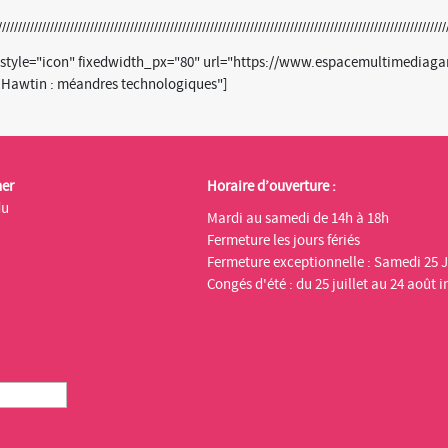
0 style="icon" fixedwidth_px="80" url="https://www.espacemultimediaga
e Hawtin : méandres technologiques"]
ner
Horaire d’ouverture :
du
Mardi au samedi de 14h à 18h
Fermeture les jours fériés
Fermeture exceptionnelle : Samedi 25 J
Congés d'été : du 25 juillet au 24 août i