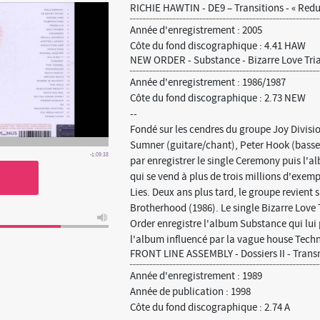
RICHIE HAWTIN - DE9 – Transitions - « Redu
Année d'enregistrement : 2005
Côte du fond discographique : 4.41 HAW
NEW ORDER - Substance - Bizarre Love Tri
Année d'enregistrement : 1986/1987
Côte du fond discographique : 2.73 NEW
--
Fondé sur les cendres du groupe Joy Divis
Sumner (guitare/chant), Peter Hook (basse)
-1:09:38
par enregistrer le single Ceremony puis l'
qui se vend à plus de trois millions d'exe
Lies. Deux ans plus tard, le groupe revient
Brotherhood (1986). Le single Bizarre Love
Order enregistre l'album Substance qui lui 
l'album influencé par la vague house Tech
FRONT LINE ASSEMBLY - Dossiers II - Tran
Année d'enregistrement : 1989
Année de publication : 1998
Côte du fond discographique : 2.74 A