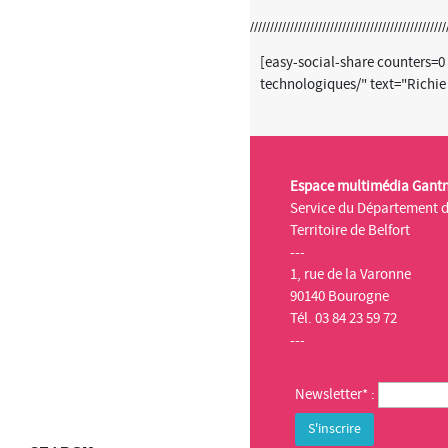
[easy-social-share counters=
technologiques/" text="Richi
Espace multimédia Gant
Service du Département 
Territoire de Belfort
---
1, rue de la Varonne
90140 Bourogne
Tél. 03 84 23 59 72
---
Newsletter* :