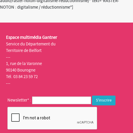
audio/raster-noton-digitalisme-reductionnisme/" text="RASTER-
NOTON : digitalisme / réductionnisme"]
Espace multimédia Gantner
Service du Département du
Territoire de Belfort
---
1, rue de la Varonne
90140 Bourogne
Tél. 03 84 23 59 72
---
Newsletter* :