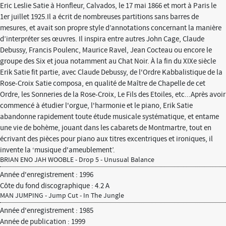
Eric Leslie Satie à Honfleur, Calvados, le 17 mai 1866 et mort à Paris le
1er juillet 1925.Il a écrit de nombreuses partitions sans barres de
mesures, et avait son propre style d’annotations concernant la manière
d’interpréter ses œuvres. Il inspira entre autres John Cage, Claude
Debussy, Francis Poulenc, Maurice Ravel, Jean Cocteau ou encore le
groupe des Six et joua notamment au Chat Noir. À la fin du XIXe siècle
Erik Satie fit partie, avec Claude Debussy, de l'Ordre Kabbalistique de la
Rose-Croix Satie composa, en qualité de Maître de Chapelle de cet
Ordre, les Sonneries de la Rose-Croix, Le Fils des Etoiles, etc...Après avoir
commencé à étudier l'orgue, l'harmonie et le piano, Erik Satie
abandonne rapidement toute étude musicale systématique, et entame
une vie de bohème, jouant dans les cabarets de Montmartre, tout en
écrivant des pièces pour piano aux titres excentriques et ironiques, il
invente la ‘musique d'ameublement’.
BRIAN ENO JAH WOOBLE - Drop 5 - Unusual Balance
Année d'enregistrement : 1996
Côte du fond discographique : 4.2 A
MAN JUMPING - Jump Cut - In The Jungle
Année d'enregistrement : 1985
Année de publication : 1999