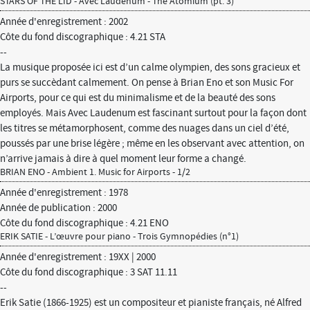
STARS OF THE LID - Avec Laudenum - The Atomium (pt. 3)
Année d'enregistrement : 2002
Côte du fond discographique : 4.21 STA
--
La musique proposée ici est d’un calme olympien, des sons gracieux et
purs se succèdant calmement. On pense à Brian Eno et son Music For
Airports, pour ce qui est du minimalisme et de la beauté des sons
employés. Mais Avec Laudenum est fascinant surtout pour la façon dont
les titres se métamorphosent, comme des nuages dans un ciel d’été,
poussés par une brise légère ; même en les observant avec attention, on
n’arrive jamais à dire à quel moment leur forme a changé.
BRIAN ENO - Ambient 1. Music for Airports - 1/2
Année d'enregistrement : 1978
Année de publication : 2000
Côte du fond discographique : 4.21 ENO
ERIK SATIE - L’œuvre pour piano - Trois Gymnopédies (n°1)
Année d'enregistrement : 19XX | 2000
Côte du fond discographique : 3 SAT 11.11
--
Erik Satie (1866-1925) est un compositeur et pianiste français, né Alfred