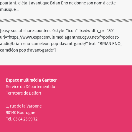
pourtant, c'était avant que Brian Eno ne donne son nom à cette
musique...
[easy-social-share counters=0 style="icon" fixedwidth_px="80"
url="https://www.espacemultimediagantner.cg90.net/fr/podcast-
audio/brian-eno-cameleon-pop-davant-garde/" text="BRIAN ENO,
caméléon pop d’avant-garde"]
Espace multimédia Gantner
Service du Département du
Territoire de Belfort
---
1, rue de la Varonne
90140 Bourogne
Tél. 03 84 23 59 72
---