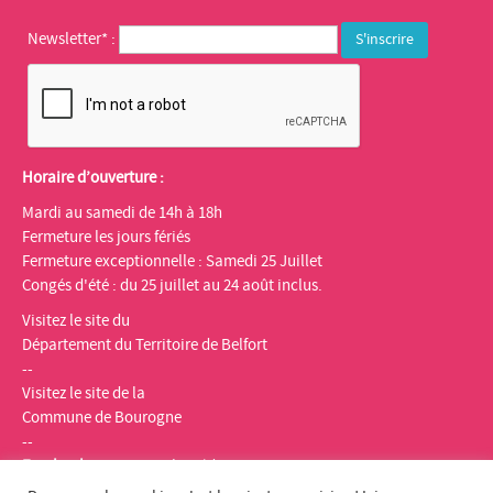
Newsletter* :
Horaire d’ouverture :
Mardi au samedi de 14h à 18h
Fermeture les jours fériés
Fermeture exceptionnelle : Samedi 25 Juillet
Congés d'été : du 25 juillet au 24 août inclus.
Visitez le site du
Département du Territoire de Belfort
--
Visitez le site de la
Commune de Bourogne
--
Facebook
:
Espace multimédia Gantner
Instagram
:
espacemultimediagantner