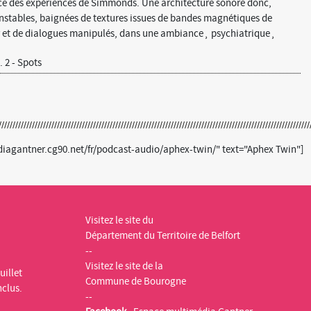
ce des expériences de Simmonds. Une architecture sonore donc,
nstables, baignées de textures issues de bandes magnétiques de
 et de dialogues manipulés, dans une ambiance¸ psychiatrique¸
 2 - Spots
diagantner.cg90.net/fr/podcast-audio/aphex-twin/" text="Aphex Twin"]
Visitez le site du
Département du Territoire de Belfort
--
Visitez le site de la
uillet
Commune de Bourogne
nclus.
--