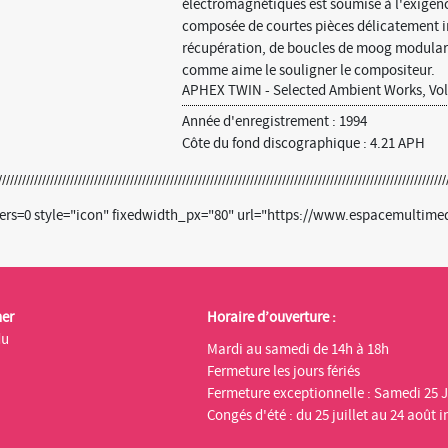
électromagnétiques est soumise à l'exigen
composée de courtes pièces délicatement i
récupération, de boucles de moog modular
comme aime le souligner le compositeur.
APHEX TWIN - Selected Ambient Works, Vol.
Année d'enregistrement : 1994
Côte du fond discographique : 4.21 APH
ters=0 style="icon" fixedwidth_px="80" url="https://www.espacemultime
ner
Horaire d’ouverture :
du
Mardi au samedi de 14h à 18h
Fermeture les jours fériés
Fermeture exceptionnelle : Samedi 25 J
Congés d'été : du 25 juillet au 24 août i