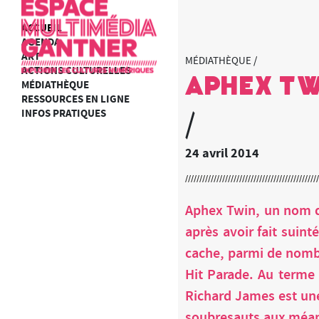
ACCUEIL
AGENDA
ART
MÉDIATHÈQUE /
ACTIONS CULTURELLES
Aphex T
MÉDIATHÈQUE
RESSOURCES EN LIGNE
INFOS PRATIQUES
/
24 avril 2014
Aphex Twin, un nom qu
après avoir fait suint
cache, parmi de nombr
Hit Parade. Au terme 
Richard James est une
soubresauts aux méand