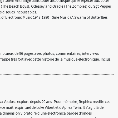
igatoirement rangé dans toute discothèque qui se repecte aux côtés
s (The Beach Boys), Odessey and Oracle (The Zombies) ou Sgt Pepper
s disques inépuisables.
f Electronic Music 1948-1980 - Sine Music (A Swarm of Butterflies
 somptueux de 96 pages avec photos, comm entaires, interviews
 frappe très fort avec cette histoire de la musique électronique. Inclus,
 Voafose explore depuis 20 ans. Pour mémoire, Rephlex réédite ces
ce maître spirituel de Luke Vibert et d'Aphex Twin. Il s'agit là de
la dimension vibratoire d'une electronica bardée d'ondes