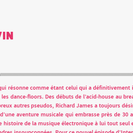
win
i résonne comme étant celui qui a définitivement i
é les dance-floors. Des débuts de l’acid-house au bre
eux autres pseudos, Richard James a toujours désiré 
d’une aventure musicale qui embrasse près de 30 an
 histoire de la musique électronique à lui tout seul 
res insoupçonnées. Pour ce nouvel épisode d’Interst