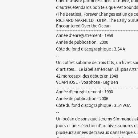
Chef-d’œuvre parmi les chefs-d’œuvre, obl
d’autres étendards pop tels que Pet Sound
(The Beatles), Forever Changes est un de ce
RICHARD MAXFIELD - OHM: The Early Gurus o
Encountered Over the Ocean
Année d'enregistrement : 1959
Année de publication : 2000
Côte du fond discographique : 3.54 A
--
Un coffret sublime de trois CDs, un livret
d'artistes... Le label américain Ellipsis Arts
42 morceaux, des débuts en 1948
VOAPHOSE - Voaphose - Big Ben
Année d'enregistrement : 199X
Année de publication : 2006
Côte du fond discographique : 3.54 VOA
--
Un océan de sons que Jeremy Simmonds aka
jours-ci une sélection d'archives sonores de 
plusieurs années de travaux dans lesquels 