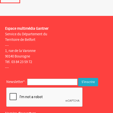
Espace multimédia Gantner
Service du Département du
Territoire de Belfort
---
1, rue de la Varonne
90140 Bourogne
Tél. 03 84 23 59 72
---
Newsletter* :