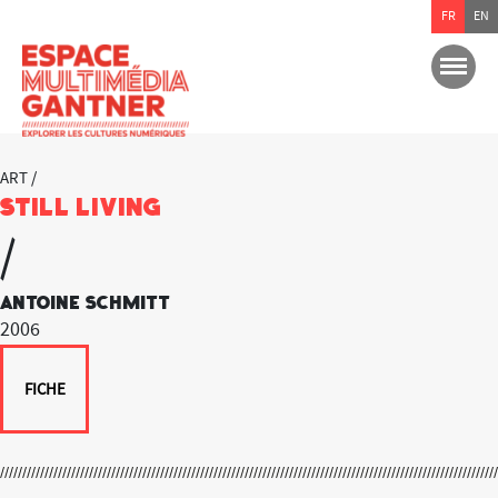
FR
EN
ART /
Still living
/
Antoine Schmitt
2006
FICHE